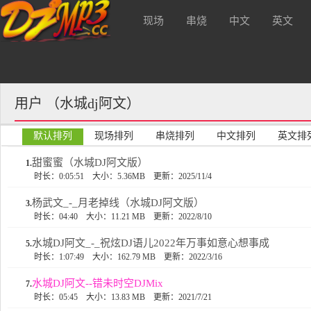
现场
串烧
中文
英文
，支持本站请注册会员升级VIP可
酒 吧
用户 （水城dj阿文）
默认排列
现场排列
串烧排列
中文排列
英文排
甜蜜蜜（水城DJ阿文版）
1.
时长：0:05:51
大小：5.36MB
更新：2025/11/4
杨武文_-_月老掉线（水城DJ阿文版）
3.
时长：04:40
大小：11.21 MB
更新：2022/8/10
水城DJ阿文_-_祝炫DJ语儿2022年万事如意心想事成
5.
时长：1:07:49
大小：162.79 MB
更新：2022/3/16
水城DJ阿文--错未时空DJMix
7.
时长：05:45
大小：13.83 MB
更新：2021/7/21