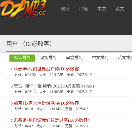
现场
串烧
中文
英文
，支持本站请注册会员升级VIP可
酒 吧
用户 （DJ必败客）
默认排列
现场排列
串烧排列
中文排列
英文排
马健涛-假如世界没有你(DJ必败客)
1.
时长：0:04:30
大小：10.31MB
更新：2025/9/19
唐古_陪你一起到老(2025DJ必败客Remix)
3.
时长：0:05:13
大小：11.98MB
更新：2025/8/17
燕宝儿-露水情份泪满瞳(DJ必败客)
5.
时长：05:28
大小：13.16 MB
更新：2025/4/2
无名姐-别再说我们只是过客(DJ必败客)
7.
时长：04:42
大小：11.30 MB
更新：2025/2/1