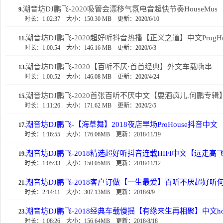
潮音坊DJ鹏飞-2020吸管会漂移气氛电音超快节奏HouseMus
9.
时长：1:02:37
大小：150.30 MB
更新：2020/6/10
潮音坊DJ鹏飞-2020超好听抖音热播【正义之道】中文ProgH
11.
时长：1:00:54
大小：146.16 MB
更新：2020/6/3
潮音坊DJ鹏飞-2020【百听不厌·首首经典】外文车载嗨串
13.
时长：1:00:52
大小：146.08 MB
更新：2020/4/24
潮音坊DJ鹏飞-2020首张百听不厌中文【耍酒疯儿.何鹏专辑
15.
时长：1:11:26
大小：171.62 MB
更新：2020/2/5
潮音坊DJ鹏飞-【海草舞】2018夜店早场ProHouse抖音中文
17.
时长：1:16:55
大小：176.06MB
更新：2018/11/19
潮音坊DJ鹏飞-2018精选超好听抖音连载HIFI中文【远走高
19.
时长：1:05:33
大小：150.05MB
更新：2018/11/12
潮音坊DJ鹏飞-2018客户订做【一生最爱】百听不厌超好听
21.
时长：2:14:11
大小：307.13MB
更新：2018/9/9
潮音坊DJ鹏飞-2018经典车载慢摇【有缘来生再相聚】中文ho
23.
时长：1:08:26
大小：156.64MB
更新：2018/8/18