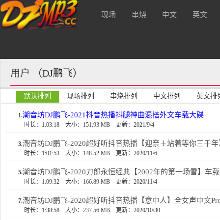
现场
串烧
中文
英文
告，支持本站请注册会员升级VIP可
酒 吧
用户 （DJ鹏飞）
默认排列
现场排列
串烧排列
中文排列
英文排
潮音坊DJ鹏飞-2021抖音热播抖腿神曲混搭外文车载大碟
1.
时长：1:03:18
大小：151.93 MB
更新：2021/9/4
潮音坊DJ鹏飞-2020超好听抖音热播【迎亲＋站着等你三千
3.
时长：1:01:53
大小：148.52 MB
更新：2020/11/6
潮音坊DJ鹏飞-2020刀郎永恒经典【2002年的第一场雪】车
5.
时长：1:09:32
大小：166.89 MB
更新：2020/11/4
潮音坊DJ鹏飞-2020超好听抖音热播【意中人】全女声中文Pro
7.
时长：1:38:58
大小：237.56 MB
更新：2020/10/30