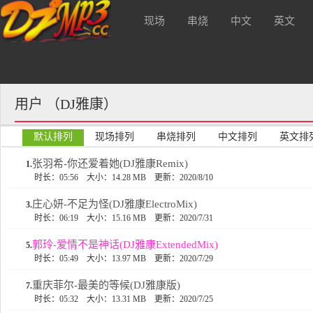
现场
串烧
中文
英文
户浏览质量不放广告，支持本站请注册
酒 吧
用户 （DJ雅康）
默认排列
现场排列
串烧排列
中文排列
英文排
张羽希-你还爱着她(DJ雅康Remix)
1.
时长：05:56
大小：14.28 MB
更新：2020/8/10
庄心妍-不足为怪(DJ雅康ElectroMix)
3.
时长：06:19
大小：15.16 MB
更新：2020/7/31
郭玲-爱情不是神话(DJ雅康ExtendedMix)
5.
时长：05:49
大小：13.97 MB
更新：2020/7/29
重庆菲尔-最美的等候(DJ雅康版)
7.
时长：05:32
大小：13.31 MB
更新：2020/7/25