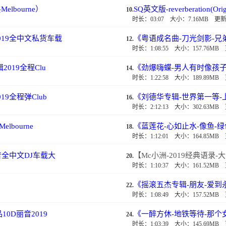
bourne）
SQ英文版-reverberation(Ori
10.
时长：03:07
大小：7.16MB
更新：
019全中文私货车载
《粤语成名曲-刀光剑影-兄
12.
时长：1:08:55
大小：157.76MB
019全程Clu
《劲爆嗨蝶-男人有时像孩子
14.
时长：1:22:58
大小：189.89MB
9全程弹Club
《刘德华专辑-世界第一等-上
16.
时长：2:12:13
大小：302.63MB
bourne
《蓝莲花-心如止水-像鱼-绿色》
18.
时长：1:12:01
大小：164.85MB
音全中文DJ车载大
【Mc小洲-2019经典语录-
20.
时长：1:10:37
大小：161.52MB
《摇滚五杰专辑-朋友-爱到永
22.
时长：1:08:49
大小：157.52MB
0D丽音2019
《一醉方休-地铁等待-那个女
24.
时长：1:03:39
大小：145.69MB