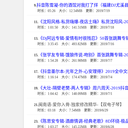
抖音陈雪凝-你的酒馆对我打了烊（福建DJ尤溪县Mel
9.
时长：05:26
大小：12.54MB
更新：2019/7/19
《沈阳风格-私货嗨爆-夜店土嗨》私货沈阳风-2
11.
时长：1:01:50
大小：141.51MB
更新：2019/7/18
《Dj阿远专辑-爱情有时很残忍》50首张跳舞专辑2
13.
时长：3:35:45
大小：493.82MB
更新：2019/7/16
《张学友专辑-饿狼传说-吻别》首张跳舞专辑-201
15.
时长：1:54:28
大小：261.98MB
更新：2019/7/7
《抖音墨尔本-光年之外-心安理得》2019全中文Mel
17.
时长：1:16:14
大小：174.47MB
更新：2019/7/4
《大壮-隔壁老樊-两人专辑》周六周天-2019抖
19.
时长：1:04:42
大小：148.09MB
更新：2019/7/1
闽南语-爱你入骨-独家修改精华-【双电子琴】
21.
时长：03:18
大小：7.54MB
更新：2019/6/29
《陈思安专辑-酒廊情调-经典老歌》8D环绕-极品1
23.
时长：1:03:27
大小：145.22MB
更新：2019/6/28