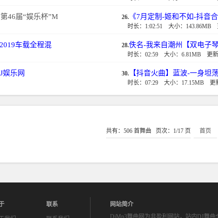
第46届“娱乐杯”M
《7月定制-姬和不如-抖音
26.
时长：1:02:51
大小：143.86MB
2019车载全程混
佚名-我来自潮州【双电子琴
28.
时长：02:59
大小：6.81MB
更新：
J娱乐网
【抖音火曲】蓝波-一身坦荡-
30.
时长：07:29
大小：17.15MB
更新
共有：506 首舞曲 页次：1/17 页
首页
于
联系
网站简介
DjMp3舞曲网
为非盈利网站，站内DJ舞曲全