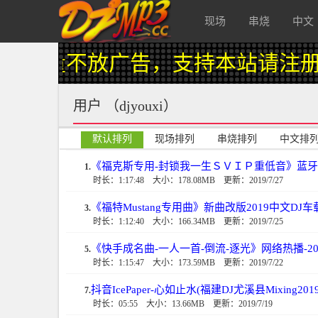
现场
串烧
中文
量不放广告，支持本站请注册会员升
酒 吧
用户 （djyouxi）
默认排列
现场排列
串烧排列
中文排
《福克斯专用-封锁我一生ＳＶＩＰ重低音》蓝牙
1.
时长：1:17:48
大小：178.08MB
更新：2019/7/27
《福特Mustang专用曲》新曲改版2019中文DJ
3.
时长：1:12:40
大小：166.34MB
更新：2019/7/25
《快手成名曲-一人一首-倒流-逐光》网络热播-2
5.
时长：1:15:47
大小：173.59MB
更新：2019/7/22
抖音IcePaper-心如止水(福建DJ尤溪县Mixing201
7.
时长：05:55
大小：13.66MB
更新：2019/7/19