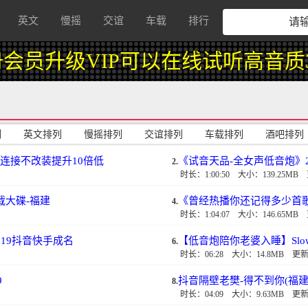
英文
慢摇
交谊
车载
排行
级VIP可以在线试听高音质320k
列
英文排列
慢摇排列
交谊排列
车载排列
酒吧排列
连接不改装提升10倍低
《试音天品-全女声低音炮》
2.
时长：1:00:50
大小：139.25MB
车载大碟-福建
《曾经热播你还记得多少首歌
4.
时长：1:04:07
大小：146.65MB
019抖音快手成名
【低音炮陪你老婆入睡】Slow Roc
6.
时长：06:28
大小：14.8MB
更新：
9
抖音隔壁老樊-得不到你(福建DJ尤
8.
时长：04:09
大小：9.63MB
更新：