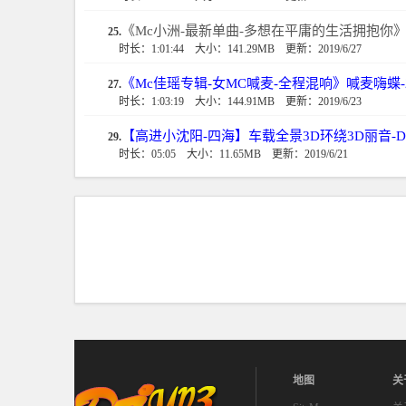
《Mc小洲-最新单曲-多想在平庸的生活拥抱你》
25.
时长：1:01:44
大小：141.29MB
更新：2019/6/27
《Mc佳瑶专辑-女MC喊麦-全程混响》喊麦嗨蝶-
27.
时长：1:03:19
大小：144.91MB
更新：2019/6/23
【高进小沈阳-四海】车载全景3D环绕3D丽音-D
29.
时长：05:05
大小：11.65MB
更新：2019/6/21
地图
关