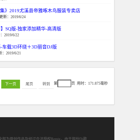
合集》2019尤溪县帝雅啄木鸟服装专卖店
更新：2019/6/24
】SQ版-独家添加精华-高清版
2019/6/22
车载3D环绕＋3D丽音DJ版
：2019/6/21
第
页
用时：171.875毫秒
下一页
尾页
转到
部为原创作品及经过合法授权Remix，由于部份Dj歌