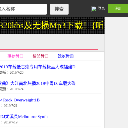
登录
注册
bs及无损Mp3下载！{听高音质
推荐舞曲
精品舞曲
独家舞曲
2019车载低音炮专用车载极品大碟福建D
更新：2019/7/26
曲》大江南北热播2019中粤DJ车载大碟
更新：2019/7/24
k Overweight1B
2019/7/21
溪县MelbourneSynth
2019/7/19