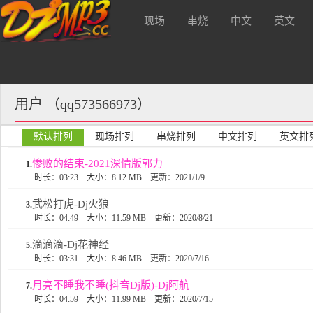
现场
串烧
中文
英文
，支持本站请注册会员升级VIP可
酒 吧
用户 （qq573566973）
默认排列
现场排列
串烧排列
中文排列
英文排
惨败的结束-2021深情版郭力
1.
时长：03:23
大小：8.12 MB
更新：2021/1/9
武松打虎-Dj火狼
3.
时长：04:49
大小：11.59 MB
更新：2020/8/21
滴滴滴-Dj花神经
5.
时长：03:31
大小：8.46 MB
更新：2020/7/16
月亮不睡我不睡(抖音Dj版)-Dj阿航
7.
时长：04:59
大小：11.99 MB
更新：2020/7/15