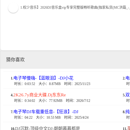
1.权少音乐】2026DJ音乐盒vip专享完整版畅听歌曲(独家私货(MC洪磊
猜你喜欢
电子琴慢嗨-【蓝眼泪】-DJ小花
电
1.
2.
时长：0:03:52
大小：8.87MB
时间：2025/11/23
时
2K26.7y商业大碟.Dj东东Re
双
4.
5.
时长：0:34:02
大小：77.92MB
时间：2026/7/12
时
电子琴DJ车载重低音-【狂浪】-DJ
纯
7.
8.
时长：04:22
大小：10.53 MB
时间：2025/4/24
时
DJ沉默-顶级中文DJ-朝朝暮暮都是
10.
11.