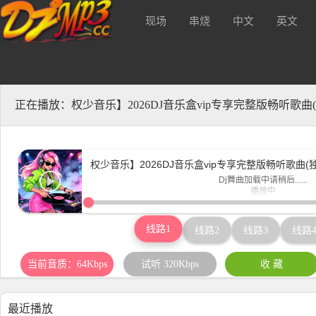
现场
串烧
中文
英文
无损Mp3下载！{听高音质音乐不
酒 吧
正在播放：权少音乐】2026DJ音乐盒vip专享完整版畅听歌曲
权少音乐】2026DJ音乐盒vip专享完整版畅听歌曲(
Dj舞曲加载中请稍后......
播放中
www.djmp3.cc
线路1
线路2
线路3
线路
当前音质：64Kbps
试听 320Kbps
收 藏
最近播放