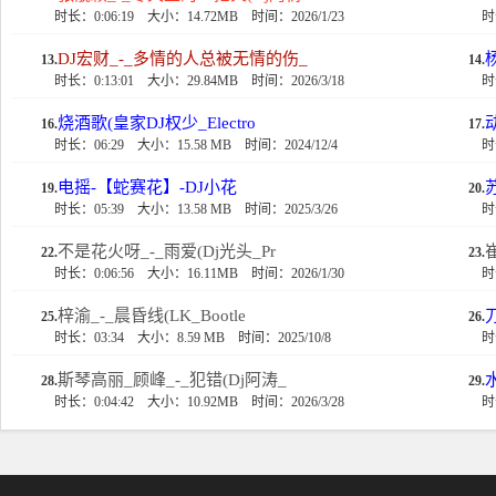
时长：0:06:19
大小：14.72MB
时间：2026/1/23
时
DJ宏财_-_多情的人总被无情的伤_
杨
13.
14.
时长：0:13:01
大小：29.84MB
时间：2026/3/18
时
烧酒歌(皇家DJ权少_Electro
16.
17.
时长：06:29
大小：15.58 MB
时间：2024/12/4
时
电摇-【蛇赛花】-DJ小花
19.
20.
时长：05:39
大小：13.58 MB
时间：2025/3/26
时
不是花火呀_-_雨爱(Dj光头_Pr
22.
23.
时长：0:06:56
大小：16.11MB
时间：2026/1/30
时
梓渝_-_晨昏线(LK_Bootle
25.
26.
时长：03:34
大小：8.59 MB
时间：2025/10/8
时
斯琴高丽_顾峰_-_犯错(Dj阿涛_
28.
29.
时长：0:04:42
大小：10.92MB
时间：2026/3/28
时