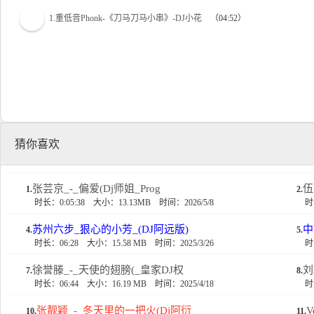
1.重低音Phonk-《刀马刀马小串》-DJ小花
（04:52）
猜你喜欢
张芸京_-_偏爱(Dj师姐_Prog
伍
1.
2.
时长：0:05:38
大小：13.13MB
时间：2026/5/8
时
苏州六步_狠心的小芳_(DJ阿远版)
中
4.
5.
时长：06:28
大小：15.58 MB
时间：2025/3/26
时
徐誉滕_-_天使的翅膀(_皇家DJ权
刘
7.
8.
时长：06:44
大小：16.19 MB
时间：2025/4/18
时
张靓颖_-_冬天里的一把火(Dj阿衍
10.
11.