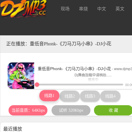
现场
串烧
中文
英文
质320kbs及无损Mp3下载！
酒 吧
正在播放：重低音Phonk-《刀马刀马小串》-DJ小花
重低音Phonk-《刀马刀马小串》-DJ小花
- www.djmp3
Dj舞曲加载中请稍后......
播放中
www.djmp3.cc
00:0
线路1
线路2
线路3
线路4
当前音质：64Kbps
试听 320Kbps
收 藏
最近播放