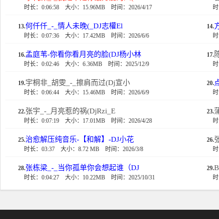
时长：0:06:58
大小：15.96MB
时间：2026/4/17
时
何仟仟_-_情人未晚(_DJ志權El
13.
14.
时长：0:07:36
大小：17.42MB
时间：2026/6/6
时
孟庭苇-你看你看月亮的脸(DJ杨小林
16.
17.
时长：0:02:46
大小：6.36MB
时间：2025/12/9
时
宇桐非_胡雯_-_擦肩而过(Dj宣小
19.
20.
时长：0:06:44
大小：15.46MB
时间：2026/6/9
时
张宇_-_月亮惹的祸(DjRzi_E
22.
23.
时长：0:07:19
大小：17.01MB
时间：2026/4/28
时
治愈解压纯音乐-【和解】-DJ小花
25.
26.
时长：03:37
大小：8.72 MB
时间：2026/3/8
时
张栋梁_-_当你孤单你会想起谁（DJ
B
28.
29.
时长：0:04:27
大小：10.22MB
时间：2025/10/31
时