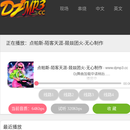
现场
串烧
中文
英文
音质320kbs及无损Mp3下载
酒 吧
正在播放：点帕斯-陌客天涯-叕燚团火-无心制作
点帕斯-陌客天涯-叕燚团火-无心制作
- www.djmp3.cc
Dj舞曲加载中请稍后......
播放中
www.djmp3.cc
00:0
线路1
线路2
线路3
线路4
当前音质：64Kbps
试听 320Kbps
收 藏
最近播放