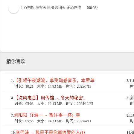
1.点帕斯-陌客天涯-叕燚团火-无心制作
（06:03）
猜你喜欢
【引领午夜潮流，享受动感音乐，本章单
T
1.
2.
时长：10:21
大小：14.93 MB
时间：2025/7/13
时
【沈风电音】周传雄_-_冬天的秘密_
谢
4.
5.
时长：05:03
大小：12.13 MB
时间：2024/12/25
时
刘阳阳_洋澜一_-_敬往事一杯(_皇
D
7.
8.
时长：05:55
大小：14.23 MB
时间：2025/4/11
时
李代沫_-_我是不是你最疼爱的人(D
10.
11.