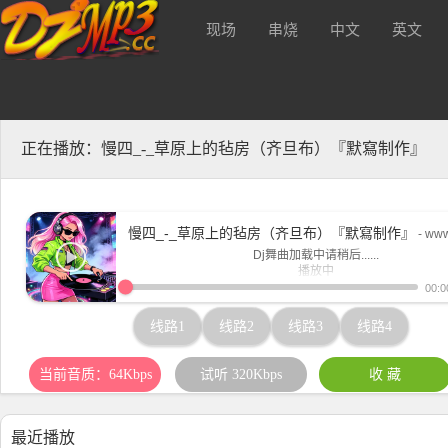
现场
串烧
中文
英文
音质320kbs及无损Mp3下载
酒 吧
正在播放：慢四_-_草原上的毡房（齐旦布）『默寫制作』
慢四_-_草原上的毡房（齐旦布）『默寫制作』
- ww
Dj舞曲加载中请稍后......
播放中
www.djmp3.cc
00:0
线路1
线路2
线路3
线路4
当前音质：64Kbps
试听 320Kbps
收 藏
最近播放