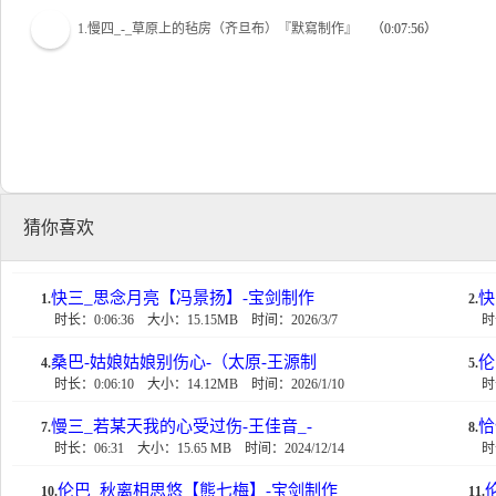
1.慢四_-_草原上的毡房（齐旦布）『默寫制作』
（0:07:56）
猜你喜欢
快三_思念月亮【冯景扬】-宝剑制作
快
1.
2.
时长：0:06:36
大小：15.15MB
时间：2026/3/7
时
桑巴-姑娘姑娘别伤心-（太原-王源制
伦
4.
5.
时长：0:06:10
大小：14.12MB
时间：2026/1/10
时
慢三_若某天我的心受过伤-王佳音_-
恰
7.
8.
时长：06:31
大小：15.65 MB
时间：2024/12/14
时
伦巴_秋离相思悠【熊七梅】-宝剑制作
10.
11.