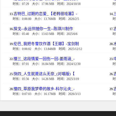
时长：07:29
大小：17.96 MB
时间：2024/10/18
时
吉特巴_过期的恋爱_【老韩很哇塞】-
13.
14.
时长：0:06:00
大小：13.76MB
时间：2026/2/5
时
探戈--永远伴随你一生--陈琪川制作
16.
17.
时长：05:40
大小：13.63 MB
时间：2025/6/6
时
伦巴_我把冬雪饮作酒【王娜】-宝剑制
19.
20.
时长：0:06:02
大小：13.84MB
时间：2025/12/12
时
慢三_这段情爱一回伤一回-姜雨涵_-
22.
23.
时长：07:01
大小：16.84 MB
时间：2024/12/30
时
快四_人生就是这么无奈_(对唱版)【
25.
26.
时长：05:56
大小：14.26 MB
时间：2025/3/19
时
慢四_草原我梦牵的故乡-科尔沁夫_-
28.
29.
时长：0:07:03
大小：16.17MB
时间：2026/3/13
时