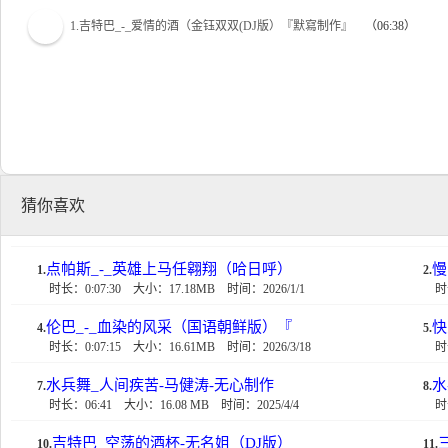
1.吉特巴_-_爱情的酒（金钰双双(DJ版）『默寫制作』
（06:38）
猜你喜欢
点帕斯_-_英雄上马任翱翔（哈日呼）
慢
1.
2.
时长：0:07:30
大小：17.18MB
时间：2026/1/1
时
伦巴_-_血染的风采（国语朝鲜版）『
快
4.
5.
时长：0:07:15
大小：16.61MB
时间：2026/3/18
时
水兵舞_人间疾苦-马健涛-无心制作
水
7.
8.
时长：06:41
大小：16.08 MB
时间：2025/4/4
时
吉特巴_空荡的酒杯-无名姐（DJ版）
10.
11.