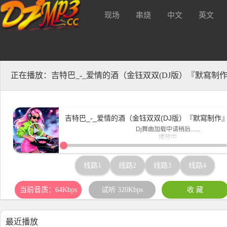
现场
串烧
中文
英文
质320kbs及无损Mp3下载！
酒 吧
正在播放：吉特巴_-_爱情的酒（金钰双双(DJ版）『默寫制
吉特巴_-_爱情的酒（金钰双双(DJ版）『默寫制作
Dj舞曲加载中请稍后......
播放中
www.djmp3.cc
线路1
线路2
线路3
线路4
当前音质：64Kbps
试听 320Kbps
收 藏
最近播放