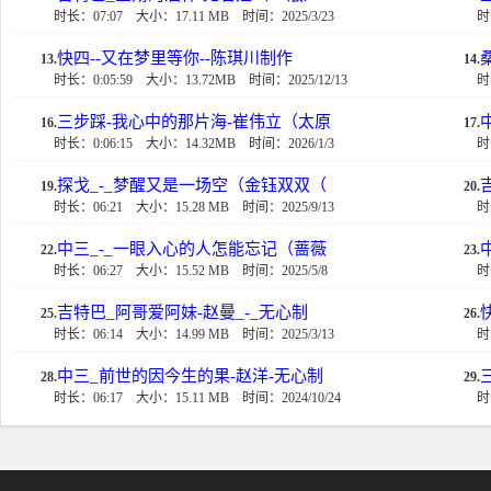
时长：07:07
大小：17.11 MB
时间：2025/3/23
时
快四--又在梦里等你--陈琪川制作
13.
14.
时长：0:05:59
大小：13.72MB
时间：2025/12/13
时
三步踩-我心中的那片海-崔伟立（太原
16.
17.
时长：0:06:15
大小：14.32MB
时间：2026/1/3
时
探戈_-_梦醒又是一场空（金钰双双（
19.
20.
时长：06:21
大小：15.28 MB
时间：2025/9/13
时
中三_-_一眼入心的人怎能忘记（蔷薇
22.
23.
时长：06:27
大小：15.52 MB
时间：2025/5/8
时
吉特巴_阿哥爱阿妹-赵曼_-_无心制
25.
26.
时长：06:14
大小：14.99 MB
时间：2025/3/13
时
中三_前世的因今生的果-赵洋-无心制
28.
29.
时长：06:17
大小：15.11 MB
时间：2024/10/24
时