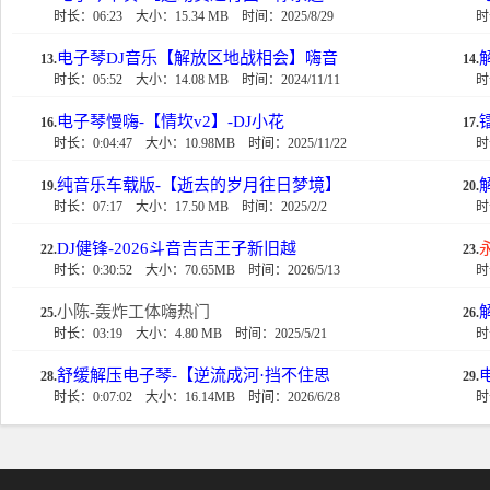
时长：06:23
大小：15.34 MB
时间：2025/8/29
时
电子琴DJ音乐【解放区地战相会】嗨音
13.
14.
时长：05:52
大小：14.08 MB
时间：2024/11/11
时
电子琴慢嗨-【情坎v2】-DJ小花
16.
17.
时长：0:04:47
大小：10.98MB
时间：2025/11/22
时
纯音乐车载版-【逝去的岁月往日梦境】
19.
20.
时长：07:17
大小：17.50 MB
时间：2025/2/2
时
DJ健锋-2026斗音吉吉王子新旧越
永
22.
23.
时长：0:30:52
大小：70.65MB
时间：2026/5/13
时
小陈-轰炸工体嗨热门
25.
26.
时长：03:19
大小：4.80 MB
时间：2025/5/21
时
舒缓解压电子琴-【逆流成河·挡不住思
28.
29.
时长：0:07:02
大小：16.14MB
时间：2026/6/28
时