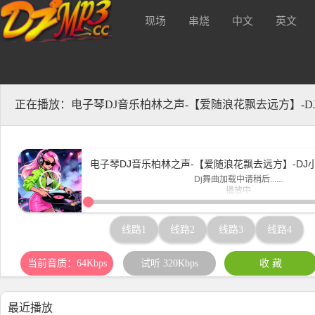
现场
串烧
中文
英文
音质320kbs及无损Mp3下载！
酒 吧
正在播放：电子琴DJ音乐柏林之声-【爱随浪花飘去远方】-D
电子琴DJ音乐柏林之声-【爱随浪花飘去远方】-DJ
Dj舞曲加载中请稍后......
播放中
www.djmp3.cc
线路1
线路2
线路3
线路4
当前音质：64Kbps
试听 320Kbps
收 藏
最近播放