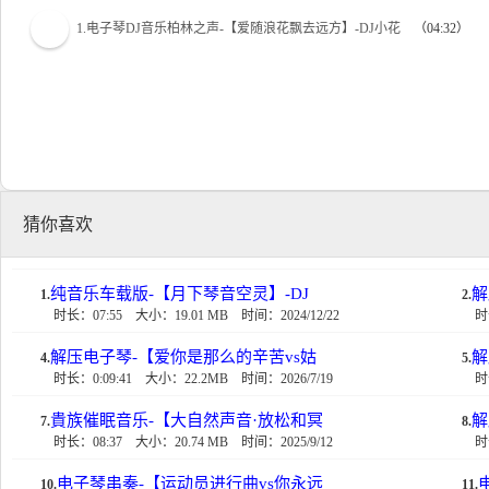
1.电子琴DJ音乐柏林之声-【爱随浪花飘去远方】-DJ小花
（04:32）
猜你喜欢
纯音乐车载版-【月下琴音空灵】-DJ
解
1.
2.
时长：07:55
大小：19.01 MB
时间：2024/12/22
时
解压电子琴-【爱你是那么的辛苦vs姑
解
4.
5.
时长：0:09:41
大小：22.2MB
时间：2026/7/19
时
貴族催眠音乐-【大自然声音·放松和冥
解
7.
8.
时长：08:37
大小：20.74 MB
时间：2025/9/12
时
电子琴串奏-【运动员进行曲vs你永远
10.
11.