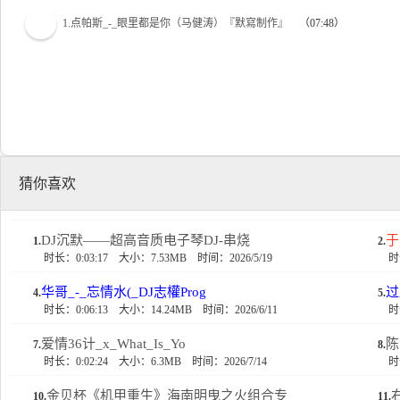
1.点帕斯_-_眼里都是你（马健涛）『默寫制作』
（07:48）
猜你喜欢
DJ沉默——超高音质电子琴DJ-串烧
于
1.
2.
时长：0:03:17
大小：7.53MB
时间：2026/5/19
时
华哥_-_忘情水(_DJ志權Prog
过
4.
5.
时长：0:06:13
大小：14.24MB
时间：2026/6/11
时
爱情36计_x_What_Is_Yo
陈
7.
8.
时长：0:02:24
大小：6.3MB
时间：2026/7/14
时
金贝杯《机甲重生》海南明曳之火组合专
10.
11.