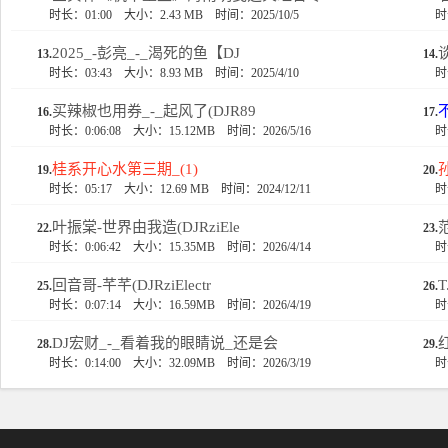
时长：01:00
大小：2.43 MB
时间：2025/10/5
时
2025_-彭亮_-_渴死的鱼【DJ
13.
14.
时长：03:43
大小：8.93 MB
时间：2025/4/10
时
买辣椒也用券_-_起风了(DJR89
16.
17.
时长：0:06:08
大小：15.12MB
时间：2026/5/16
时
桂系开心水第三期_(1)
19.
20.
时长：05:17
大小：12.69 MB
时间：2024/12/11
时
叶振棠-世界由我造(DJRziEle
22.
23.
时长：0:06:42
大小：15.35MB
时间：2026/4/14
时
回音哥-芊芊(DJRziElectr
25.
26.
时长：0:07:14
大小：16.59MB
时间：2026/4/19
时
DJ宏财_-_看着我的眼睛说_还是会
28.
29.
时长：0:14:00
大小：32.09MB
时间：2026/3/19
时