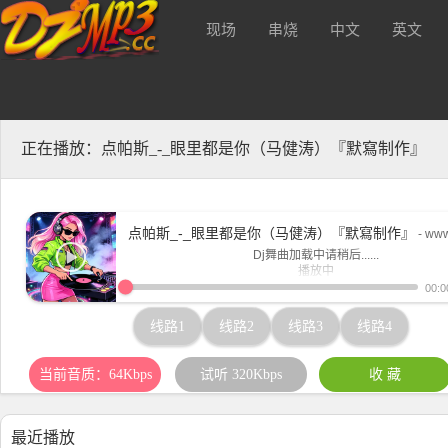
现场
串烧
中文
英文
质320kbs及无损Mp3下载！
酒 吧
正在播放：点帕斯_-_眼里都是你（马健涛）『默寫制作』
点帕斯_-_眼里都是你（马健涛）『默寫制作』
- ww
Dj舞曲加载中请稍后......
播放中
www.djmp3.cc
00:0
线路1
线路2
线路3
线路4
当前音质：64Kbps
试听 320Kbps
收 藏
最近播放