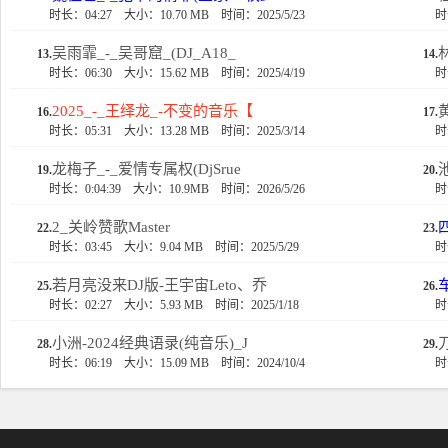
时长：04:27
大小：10.70 MB
时间：2025/5/23
时
吴雨霏_-_吴哥窟_(DJ_A18_
林
13.
14.
时长：06:30
大小：15.62 MB
时间：2025/4/19
时
2025_-_王绎龙_-不变的音乐【
16.
17.
时长：05:31
大小：13.28 MB
时间：2025/3/14
时
龙梅子_-_爱情专属权(DjSrue
19.
20.
时长：0:04:39
大小：10.9MB
时间：2026/5/26
时
2_关岭赞歌Master
22.
23.
时长：03:45
大小：9.04 MB
时间：2025/5/29
时
若月亮没来DJ版-王宇宙Leto、乔
25.
26.
时长：02:27
大小：5.93 MB
时间：2025/1/18
时
小洲-2024经典语录(纯音乐)_J
28.
29.
时长：06:19
大小：15.09 MB
时间：2024/10/4
时