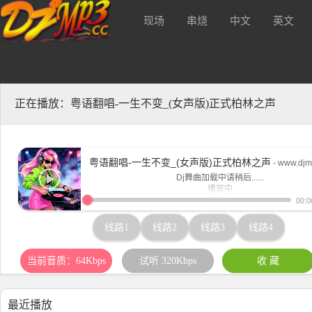
现场
串烧
中文
英文
质320kbs及无损Mp3下载！
酒 吧
正在播放：粤语翻唱-一生不变_(女声版)正式柏林之声
粤语翻唱-一生不变_(女声版)正式柏林之声
- www.djm
Dj舞曲加载中请稍后......
播放中
www.djmp3.cc
00:0
线路1
线路2
线路3
线路4
当前音质：64Kbps
试听 320Kbps
收 藏
最近播放