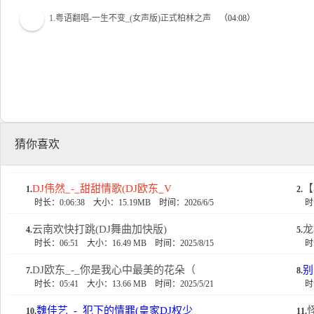
1.粤语翻唱-一生不变_(女声版)正式柏林之声
（04:08）
猜你喜欢
DJ伟然_-_甜甜情歌(DJ欧东_V
【
1.
2.
时长：0:06:38
大小：15.19MB
时间：2026/6/5
时
云南欢快打跳(DJ舞曲加快版)
龙
4.
5.
时长：06:51
大小：16.49 MB
时间：2025/8/15
时
DJ欧东_-_你是我心中最美的花朵（
别
7.
8.
时长：05:41
大小：13.66 MB
时间：2025/5/21
时
魏佳艺_-_犯下的情罪(皇家DJ权少
10.
11.