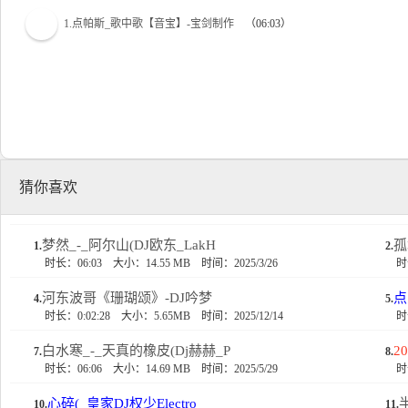
1.点帕斯_歌中歌【音宝】-宝剑制作
（06:03）
猜你喜欢
梦然_-_阿尔山(DJ欧东_LakH
孤
1.
2.
时长：06:03
大小：14.55 MB
时间：2025/3/26
时
河东波哥《珊瑚颂》-DJ吟梦
点
4.
5.
时长：0:02:28
大小：5.65MB
时间：2025/12/14
时
白水寒_-_天真的橡皮(Dj赫赫_P
2
7.
8.
时长：06:06
大小：14.69 MB
时间：2025/5/29
时
心碎(_皇家DJ权少Electro_
10.
11.