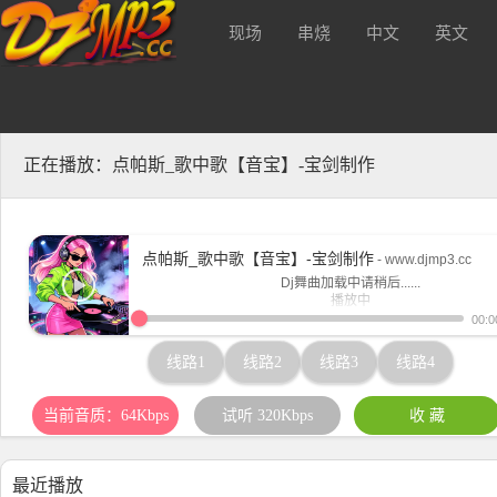
现场
串烧
中文
英文
320kbs及无损Mp3下载！{
酒 吧
正在播放：点帕斯_歌中歌【音宝】-宝剑制作
点帕斯_歌中歌【音宝】-宝剑制作
- www.djmp3.cc
Dj舞曲加载中请稍后......
播放中
www.djmp3.cc
00:0
线路1
线路2
线路3
线路4
当前音质：64Kbps
试听 320Kbps
收 藏
最近播放