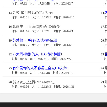
时长：07:12
大小：17.28 MB
时间：2024/12/7
时
金莎-星月神话(DJRziElect
13.
14.
时长：0:06:21
大小：14.55MB
时间：2026/4/15
时
张雨生_-_大海(Dj奶盖_Dj宵夜
16.
17.
时长：0:06:16
大小：14.57MB
时间：2026/4/30
时
苏慧伦_-_鸭子(DJ志權VinaH
19.
20.
时长：0:04:25
大小：10.13MB
时间：2026/6/16
时
方大同-特别的人（DJ杨小林版）
22.
23.
时长：04:06
大小：9.87 MB
时间：2025/2/27
时
有个爱你的人不容易(_皇家DJ权少E
25.
26.
时长：07:08
大小：17.13 MB
时间：2024/11/1
时
翁立友_-_送行(McYaoyao_
28.
29.
时长：0:06:56
大小：16.12MB
时间：2026/1/31
时