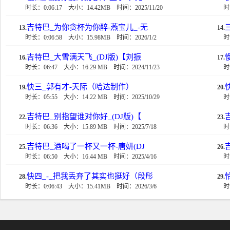
时长：0:06:17
大小：14.42MB
时间：2025/11/20
时
吉特巴_为你贪杯为你醉-燕宝儿_-无
13.
14.
时长：0:06:58
大小：15.98MB
时间：2026/1/2
时
吉特巴_大雪满天飞_(DJ版)【刘振
16.
17.
时长：06:47
大小：16.29 MB
时间：2024/11/23
时
快三_郭有才-天际（哈达制作）
19.
20.
时长：05:55
大小：14.22 MB
时间：2025/10/29
时
吉特巴_别指望谁对你好_(DJ版)【
22.
23.
时长：06:36
大小：15.89 MB
时间：2025/7/18
时
吉特巴_酒喝了一杯又一杯-唐妍(DJ
25.
26.
时长：06:50
大小：16.44 MB
时间：2025/4/16
时
快四_-_把我丢弃了其实也挺好（段彤
28.
29.
时长：0:06:43
大小：15.41MB
时间：2026/3/6
时