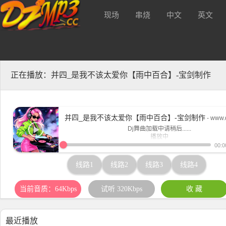
现场
串烧
中文
英文
质320kbs及无损Mp3下载！
酒 吧
正在播放：并四_是我不该太爱你【雨中百合】-宝剑制作
并四_是我不该太爱你【雨中百合】-宝剑制作
- www.
Dj舞曲加载中请稍后......
播放中
www.djmp3.cc
00:0
线路1
线路2
线路3
线路4
当前音质：64Kbps
试听 320Kbps
收 藏
最近播放