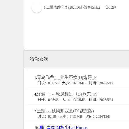
1.王馨-如水年华(2025DJ必败客Renix)
（05:28）
猜你喜欢
青鸟飞鱼_-_此生不换(Dj炮哥_P
1.
时长：0:06:55
大小：16.07MB
时间：2026/5/12
洋澜一_-_秋风经过（DJ欧东_Pr
4.
时长：0:05:46
大小：13.23MB
时间：2026/5/31
王娜_-_秋风知我意(DJ欧东版)
7.
时长：02:58
大小：7.13 MB
时间：2024/12/8
溯(_皇家DJ权少LakHouse_
10.