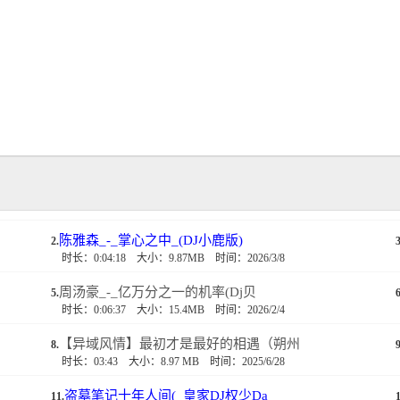
陈雅森_-_掌心之中_(DJ小鹿版)
2.
3
时长：0:04:18
大小：9.87MB
时间：2026/3/8
周汤豪_-_亿万分之一的机率(Dj贝
5.
6
时长：0:06:37
大小：15.4MB
时间：2026/2/4
【异域风情】最初才是最好的相遇（朔州
8.
9
时长：03:43
大小：8.97 MB
时间：2025/6/28
盗墓笔记十年人间(_皇家DJ权少Da
11.
1