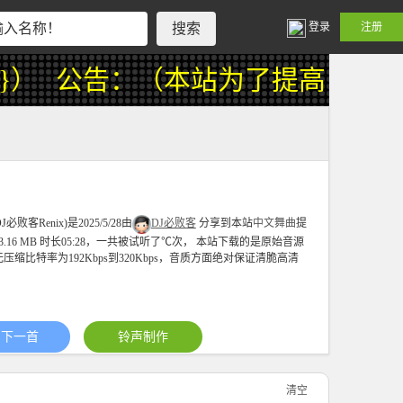
登录
注册
）
公告：（本站为了提高用户浏览质
必败客Renix)是2025/5/28由
DJ必败客
分享到本站
中文舞曲
提
.16 MB 时长05:28，一共被试听了
℃
次， 本站下载的是原始音源
压缩比特率为192Kbps到320Kbps，音质方面绝对保证清脆高清
下一首
铃声制作
清空