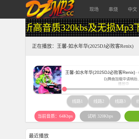
现场
串烧
中文
听高音质320kbs及无损Mp3下
酒 吧
正在播放：王馨-如水年华(2025DJ必败客Renix)
王馨-如水年华(2025DJ必败客Renix)
-
Dj舞曲加载中请稍后....
播放中
www.djmp3.cc
线路1
线路2
线路3
当前音质：64Kbps
试听 320Kbps
最近播放