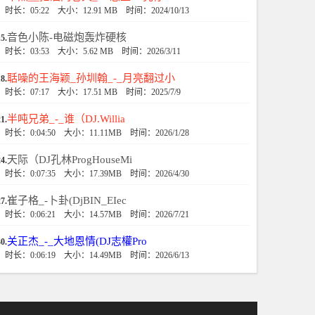
时长：05:22
大小：12.91 MB
时间：2024/10/13
音色小陈-电磁炮轰炸硬核
5.
时长：03:53
大小：5.62 MB
时间：2026/3/11
聒噪的王海颖_孙圳翰_-_月亮翻过小
8.
时长：07:17
大小：17.51 MB
时间：2025/7/9
半吨兄弟_-_谁（DJ.Willia
1.
时长：0:04:50
大小：11.11MB
时间：2026/1/28
天际（DJ孔林ProgHouseMi
4.
时长：0:07:35
大小：17.39MB
时间：2026/4/30
崔子格_-卜卦(DjBIN_EIec
7.
时长：0:06:21
大小：14.57MB
时间：2026/7/21
关正杰_-_大地恩情(DJ志權Pro
0.
时长：0:06:19
大小：14.49MB
时间：2026/6/13