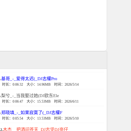
基哥_-_爱得太迟(_DJ志權Pro
.
时长：0:06:32
大小：14.96MB
时间：2026/5/14
梨兮_-_当我娶过她(DJ欧东Ele
.
时长：0:06:47
大小：15.53MB
时间：2026/6/11
郑晓填_-_如果寂寞了(_DJ志權F
.
时长：0:05:54
大小：13.53MB
时间：2026/5/10
木杰__把酒问苍天_DJ志坚DJ亮仔
2.