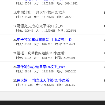
时长：05:38
大小：13.52 MB
时间：2024/12/12
中国娃娃_-_拜大年(梧州DJ欧东_
14.
1
时长：05:49
大小：13.99 MB
时间：2025/1/15
葛漂亮_-_伤心太平洋(Dj宁_Pr
17.
1
时长：0:06:46
大小：15.75MB
时间：2026/4/1
电子琴DJ车载重低音-【山坡坡】-D
20.
2
时长：03:20
大小：8.02 MB
时间：2025/4/23
抠抠－哎呦我的姑娘(DJ小鹿版)
23.
2
时长：03:32
大小：8.51 MB
时间：2025/2/10
喀什噶尔胡杨(皇家DJ权少_Elec
26.
2
时长：08:14
大小：19.81 MB
时间：2025/2/20
黑大婶_-_地当床天作被(DJ小鹿版
29.
3
时长：0:04:05
大小：9.37MB
时间：2026/3/5