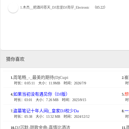
1.木杰__把酒问苍天_DJ志坚DJ亮仔_Electronic
（05:22）
猜你喜欢
周笔畅_-_最美的期待(DjCupi
崔
1.
2.
时长：0:05:11
大小：11.9MB
时间：2026/7/9
时
如果当初没有遇见你（DJ版）
想
4.
5.
时长：03:01
大小：7.26 MB
时间：2025/9/15
时
盗墓笔记十年人间(_皇家DJ权少Da
一
7.
8.
时长：05:38
大小：13.52 MB
时间：2024/12/12
时
DJ沉默-甜歌金曲-真情比酒浓
10.
11.