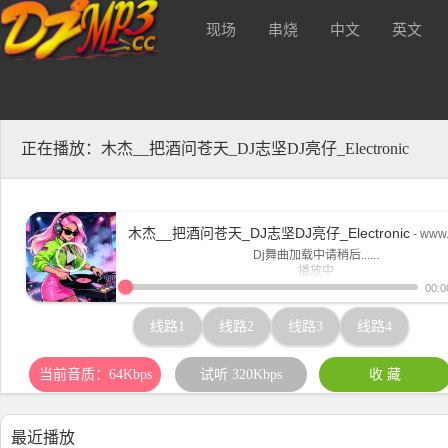
现场
串烧
中文
英文
音质320kbs及无损Mp3下载
酒 吧
正在播放：木杰__把酒问苍天_DJ志坚DJ亮仔_Electronic
木杰__把酒问苍天_DJ志坚DJ亮仔_Electronic
- www
Dj舞曲加载中请稍后......
播放中
www.djmp3.cc
00:0
线路1
线路2
线路3
线路4
当前音质：64Kbps
试听 320Kbps
收 藏
最近播放