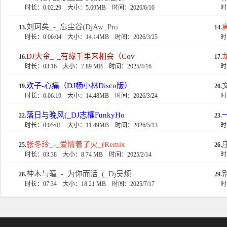
时长：0:02:29
大小：5.69MB
时间：2026/6/10
时
刘珂矣_-_忘尘谷(DjAw_Pro
13.
14.
时长：0:06:04
大小：14.14MB
时间：2026/3/25
时
DJ大金_-_有缘千里来相会（Cov
16.
17.
时长：03:16
大小：7.89 MB
时间：2025/4/16
时
欢子-心痛（DJ杨小林Disco版）
19.
20.
时长：0:06:19
大小：14.48MB
时间：2026/3/24
时
落日与晚风(_DJ志權FunkyHo
22.
23.
时长：0:05:01
大小：11.49MB
时间：2026/5/13
时
张冬玲_-_爱情着了火_(Remix
25.
26.
时长：03:38
大小：8.74 MB
时间：2025/2/14
时
神木与瞳_-_为你而活_(_Dj吴烦
28.
29.
时长：07:34
大小：18.21 MB
时间：2025/7/17
时